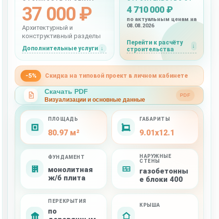
37 000 ₽
4 710 000 ₽
по актуальным ценам на
08.08.2026
Архитектурный и
конструктивный разделы
Перейти к расчёту
Дополнительные услуги
строительства
-5%
Скидка на типовой проект в личном кабинете
Скачать PDF
PDF
Визуализации и основные данные
ПЛОЩАДЬ
ГАБАРИТЫ
80.97 м²
9.01x12.1
НАРУЖНЫЕ
ФУНДАМЕНТ
СТЕНЫ
монолитная
газобетонны
ж/б плита
е блоки 400
ПЕРЕКРЫТИЯ
КРЫША
по