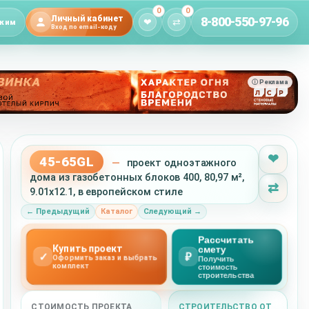
0
0
Личный кабинет
8-800-550-97-96
❤
⇄
жим
Вход по email-коду
ⓘ Реклама
❤
45-65GL
—
проект одноэтажного
дома из газобетонных блоков 400, 80,97 м²,
⇄
9.01x12.1, в европейском стиле
← Предыдущий
Каталог
Следующий →
Рассчитать
Купить проект
смету
✓
₽
Оформить заказ и выбрать
Получить
комплект
стоимость
строительства
СТОИМОСТЬ ПРОЕКТА
СТРОИТЕЛЬСТВО ОТ