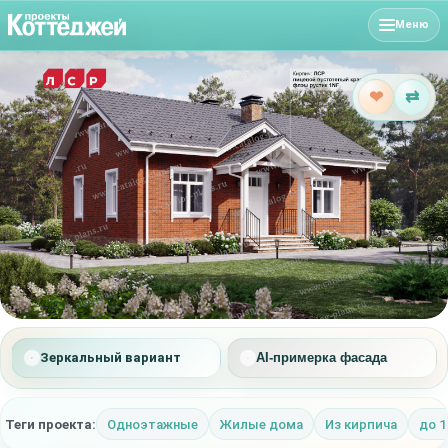
Меню
❤
⇄
Зеркальный вариант
AI-примерка фасада
Теги проекта:
Одноэтажные
Жилые дома
Из кирпича
до 1