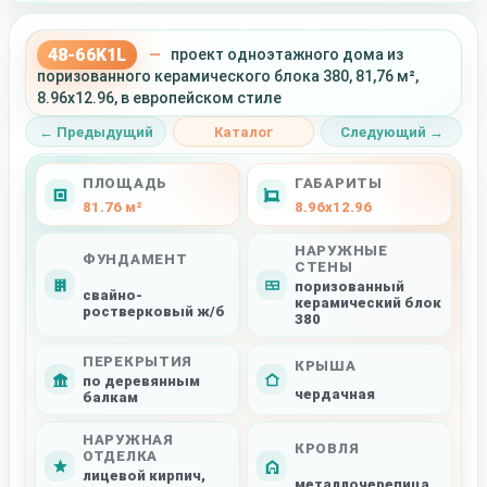
48-66K1L
—
проект одноэтажного дома из
поризованного керамического блока 380, 81,76 м²,
8.96x12.96, в европейском стиле
← Предыдущий
Каталог
Следующий →
ПЛОЩАДЬ
ГАБАРИТЫ
81.76 м²
8.96x12.96
НАРУЖНЫЕ
ФУНДАМЕНТ
СТЕНЫ
поризованный
свайно-
керамический блок
ростверковый ж/б
380
ПЕРЕКРЫТИЯ
КРЫША
по деревянным
чердачная
балкам
НАРУЖНАЯ
КРОВЛЯ
ОТДЕЛКА
лицевой кирпич,
металлочерепица