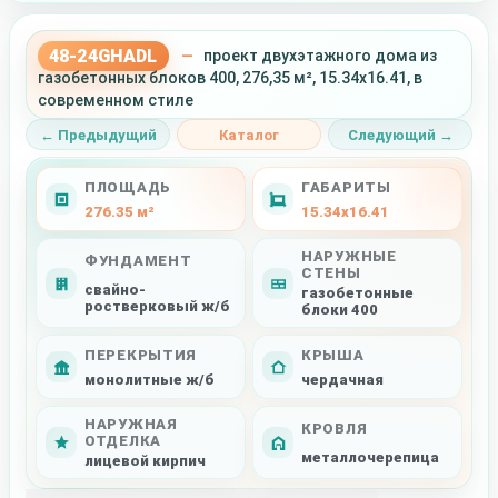
48-24GHADL
—
проект двухэтажного дома из
газобетонных блоков 400, 276,35 м², 15.34x16.41, в
современном стиле
← Предыдущий
Каталог
Следующий →
ПЛОЩАДЬ
ГАБАРИТЫ
276.35 м²
15.34x16.41
НАРУЖНЫЕ
ФУНДАМЕНТ
СТЕНЫ
свайно-
газобетонные
ростверковый ж/б
блоки 400
ПЕРЕКРЫТИЯ
КРЫША
монолитные ж/б
чердачная
НАРУЖНАЯ
КРОВЛЯ
ОТДЕЛКА
металлочерепица
лицевой кирпич