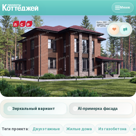
Меню
❤
⇄
Зеркальный вариант
AI-примерка фасада
Теги проекта:
Двухэтажные
Жилые дома
Из газобетона
о