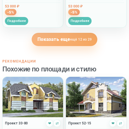
53 000 ₽
53 000 ₽
-5%
-5%
Подробнее
Подробнее
Показать еще
ещё 12 из 29
РЕКОМЕНДАЦИИ
Похожие по площади и стилю
Проект 33-80
❤
⇄
Проект 52-15
❤
⇄