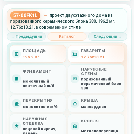
57-00FK1L
—
проект двухэтажного дома из
поризованного керамического блока 380, 196,2 м²,
12.76x13.21, в современном стиле
← Предыдущий
Каталог
Следующий →
ПЛОЩАДЬ
ГАБАРИТЫ
196.2 м²
12.76x13.21
НАРУЖНЫЕ
ФУНДАМЕНТ
СТЕНЫ
поризованный
монолитный
керамический блок
ленточный ж/б
380
ПЕРЕКРЫТИЯ
КРЫША
монолитные ж/б
мансардная
НАРУЖНАЯ
КРОВЛЯ
ОТДЕЛКА
лицевой кирпич,
металлочерепица
камень