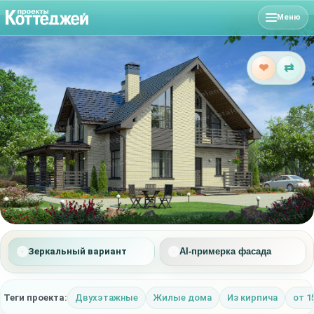
Меню
❤
⇄
Зеркальный вариант
AI-примерка фасада
Теги проекта:
Двухэтажные
Жилые дома
Из кирпича
от 1