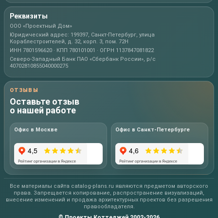
Реквизиты
ООО «Проектный Дом»
Юридический адрес: 199397, Санкт-Петербург, улица
Кораблестроителей, д. 32, корп. 3, пом. 72Н
ИНН 7801596620 · КПП 780101001 · ОГРН 1137847081822
Северо-Западный Банк ПАО «Сбербанк России», р/с
40702810855040000275
ОТЗЫВЫ
Оставьте отзыв
о нашей работе
Офис в Москве
Офис в Санкт-Петербурге
Все материалы сайта catalog-plans.ru являются предметом авторского
права. Запрещается копирование, распространение визуализаций,
внесение изменений и продажа архитектурных проектов без разрешения
правообладателя.
© Проекты Коттеджей 2002-2026