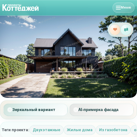
Меню
❤
⇄
Зеркальный вариант
AI-примерка фасада
Теги проекта:
Двухэтажные
Жилые дома
Из газобетона
о