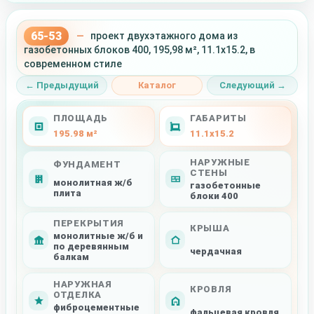
65-53
—
проект двухэтажного дома из
газобетонных блоков 400, 195,98 м², 11.1x15.2, в
современном стиле
← Предыдущий
Каталог
Следующий →
ПЛОЩАДЬ
ГАБАРИТЫ
195.98 м²
11.1x15.2
НАРУЖНЫЕ
ФУНДАМЕНТ
СТЕНЫ
монолитная ж/б
газобетонные
плита
блоки 400
ПЕРЕКРЫТИЯ
КРЫША
монолитные ж/б и
по деревянным
чердачная
балкам
НАРУЖНАЯ
КРОВЛЯ
ОТДЕЛКА
фиброцементные
фальцевая кровля