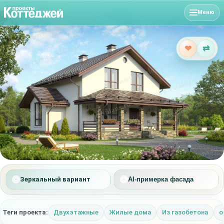
Меню
❤
⇄
Зеркальный вариант
AI-примерка фасада
Теги проекта:
Двухэтажные
Жилые дома
Из газобетона
о