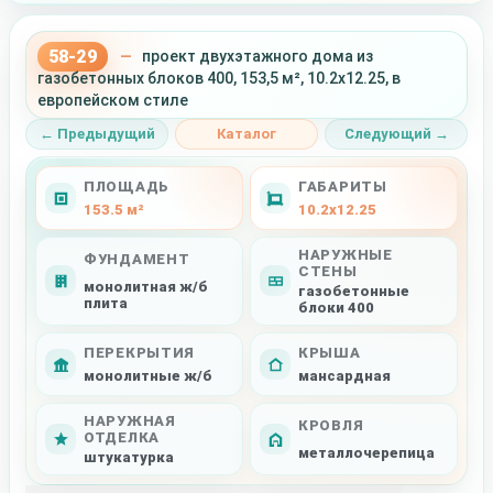
58-29
—
проект двухэтажного дома из
газобетонных блоков 400, 153,5 м², 10.2x12.25, в
европейском стиле
← Предыдущий
Каталог
Следующий →
ПЛОЩАДЬ
ГАБАРИТЫ
153.5 м²
10.2x12.25
НАРУЖНЫЕ
ФУНДАМЕНТ
СТЕНЫ
монолитная ж/б
газобетонные
плита
блоки 400
ПЕРЕКРЫТИЯ
КРЫША
монолитные ж/б
мансардная
НАРУЖНАЯ
КРОВЛЯ
ОТДЕЛКА
металлочерепица
штукатурка