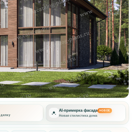
AI-примерка фасада
НОВОЕ
тделку
Другая отделка фасада