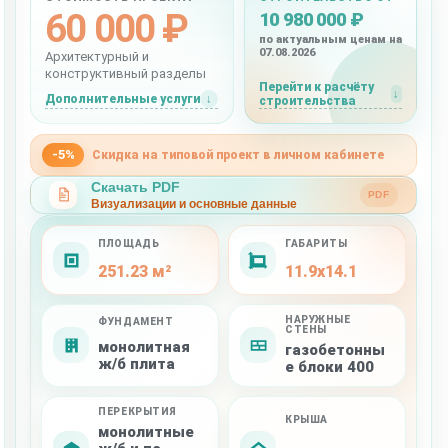
60 000 ₽
10 980 000 ₽
по актуальным ценам на
07.08.2026
Архитектурный и
конструктивный разделы
Перейти к расчёту
Дополнительные услуги
строительства
-5%
Скидка на типовой проект в личном кабинете
Скачать PDF
PDF
Визуализации и основные данные
ПЛОЩАДЬ
ГАБАРИТЫ
251.23 м²
11.9x14.1
НАРУЖНЫЕ
ФУНДАМЕНТ
СТЕНЫ
монолитная
газобетонны
ж/б плита
е блоки 400
ПЕРЕКРЫТИЯ
КРЫША
монолитные