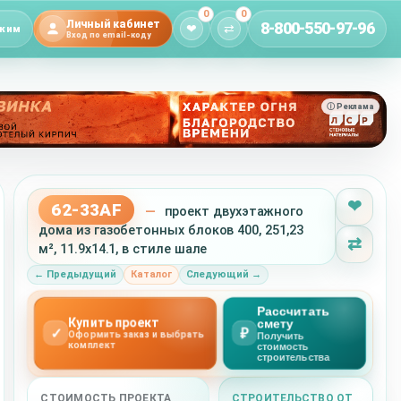
0
0
Личный кабинет
8-800-550-97-96
❤
⇄
жим
Вход по email-коду
ⓘ Реклама
❤
62-33AF
—
проект двухэтажного
дома из газобетонных блоков 400, 251,23
⇄
м², 11.9x14.1, в стиле шале
← Предыдущий
Каталог
Следующий →
Рассчитать
Купить проект
смету
✓
₽
Оформить заказ и выбрать
Получить
комплект
стоимость
строительства
СТОИМОСТЬ ПРОЕКТА
СТРОИТЕЛЬСТВО ОТ