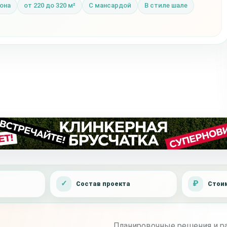
она
от 220 до 320 м²
С мансардой
В стиле шале
Состав проекта
Стоим
Планировочные решения и ра