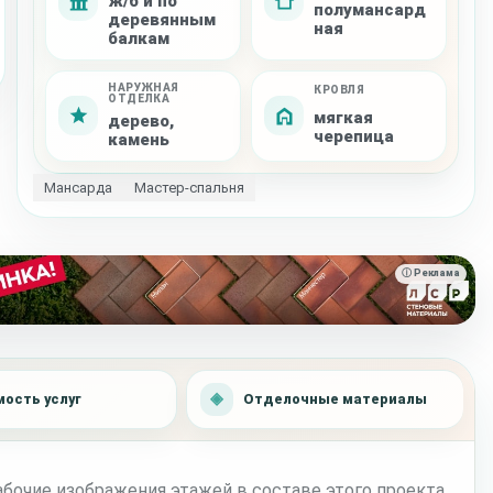
ж/б и по
полумансард
деревянным
ная
балкам
НАРУЖНАЯ
КРОВЛЯ
ОТДЕЛКА
мягкая
дерево,
черепица
камень
Мансарда
Мастер-спальня
ⓘ Реклама
ость услуг
Отделочные материалы
бочие изображения этажей в составе этого проекта.