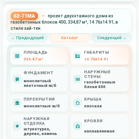
62-71MA
—
проект двухэтажного дома из
газобетонных блоков 400, 334,87 м², 14.76x14.91, в
стиле хай-тек
← Предыдущий
Каталог
Следующий →
ПЛОЩАДЬ
ГАБАРИТЫ
334.87 м²
14.76x14.91
НАРУЖНЫЕ
ФУНДАМЕНТ
СТЕНЫ
монолитный
газобетонные
ленточный ж/б
блоки 400
ПЕРЕКРЫТИЯ
КРЫША
монолитные ж/б
плоская
НАРУЖНАЯ
КРОВЛЯ
ОТДЕЛКА
штукатурка,
наплавляемая
дерево, камень