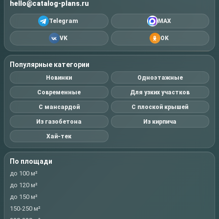
hello@catalog-plans.ru
Telegram
MAX
VK
OK
Популярные категории
Новинки
Одноэтажные
Современные
Для узких участков
С мансардой
С плоской крышей
Из газобетона
Из кирпича
Хай-тек
По площади
до 100 м²
до 120 м²
до 150 м²
150-250 м²