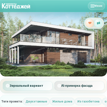
Меню
❤
⇄
Зеркальный вариант
AI-примерка фасада
Теги проекта:
Двухэтажные
Жилые дома
Из газобетона
о