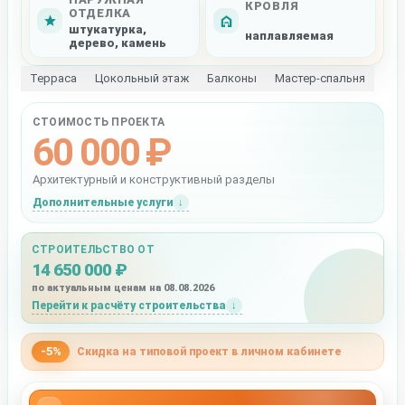
КРОВЛЯ
ОТДЕЛКА
штукатурка,
наплавляемая
дерево, камень
Терраса
Цокольный этаж
Балконы
Мастер-спальня
СТОИМОСТЬ ПРОЕКТА
60 000 ₽
Архитектурный и конструктивный разделы
Дополнительные услуги
СТРОИТЕЛЬСТВО ОТ
14 650 000 ₽
по актуальным ценам на 08.08.2026
Перейти к расчёту строительства
-5%
Скидка на типовой проект в личном кабинете