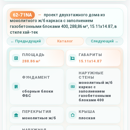
62-71NA
—
проект двухэтажного дома из
монолитного ж/б каркаса с заполнением
газобетонными блоками 400, 288,86 м², 15.11x14.87, в
стиле хай-тек
← Предыдущий
Каталог
Следующий →
ПЛОЩАДЬ
ГАБАРИТЫ
288.86 м²
15.11x14.87
НАРУЖНЫЕ
ФУНДАМЕНТ
СТЕНЫ
монолитный ж/б
каркас с
сборные блоки
заполнением
ФБС
газобетонными
блоками 400
ПЕРЕКРЫТИЯ
КРЫША
монолитные ж/б
плоская
НАРУЖНАЯ