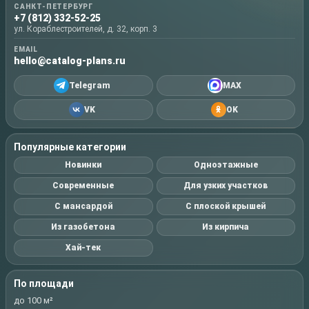
САНКТ-ПЕТЕРБУРГ
+7 (812) 332-52-25
ул. Кораблестроителей, д. 32, корп. 3
EMAIL
hello@catalog-plans.ru
Telegram
MAX
VK
OK
Популярные категории
Новинки
Одноэтажные
Современные
Для узких участков
С мансардой
С плоской крышей
Из газобетона
Из кирпича
Хай-тек
По площади
до 100 м²