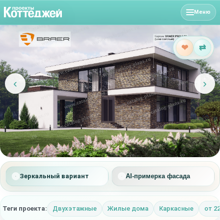
Меню
❤
⇄
‹
›
Зеркальный вариант
AI-примерка фасада
Теги проекта:
Двухэтажные
Жилые дома
Каркасные
от 22