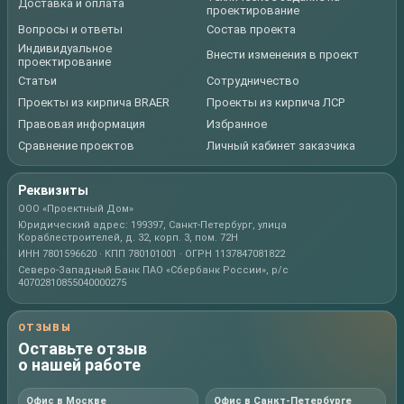
Доставка и оплата
проектирование
Вопросы и ответы
Состав проекта
Индивидуальное
Внести изменения в проект
проектирование
Статьи
Сотрудничество
Проекты из кирпича BRAER
Проекты из кирпича ЛСР
Правовая информация
Избранное
Сравнение проектов
Личный кабинет заказчика
Реквизиты
ООО «Проектный Дом»
Юридический адрес: 199397, Санкт-Петербург, улица
Кораблестроителей, д. 32, корп. 3, пом. 72Н
ИНН 7801596620 · КПП 780101001 · ОГРН 1137847081822
Северо-Западный Банк ПАО «Сбербанк России», р/с
40702810855040000275
ОТЗЫВЫ
Оставьте отзыв
о нашей работе
Офис в Москве
Офис в Санкт-Петербурге