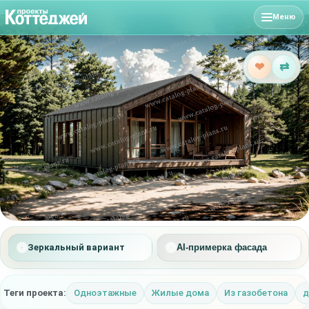
Меню
❤
⇄
Зеркальный вариант
AI-примерка фасада
Теги проекта:
Одноэтажные
Жилые дома
Из газобетона
д