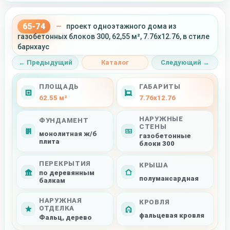
65-74
—
проект одноэтажного дома из
газобетонных блоков 300, 62,55 м², 7.76x12.76, в стиле
барнхаус
← Предыдущий
Каталог
Следующий →
ПЛОЩАДЬ
ГАБАРИТЫ
62.55 м²
7.76x12.76
НАРУЖНЫЕ
ФУНДАМЕНТ
СТЕНЫ
монолитная ж/б
газобетонные
плита
блоки 300
ПЕРЕКРЫТИЯ
КРЫША
по деревянным
полумансардная
балкам
НАРУЖНАЯ
КРОВЛЯ
ОТДЕЛКА
фальцевая кровля
Фальц, дерево