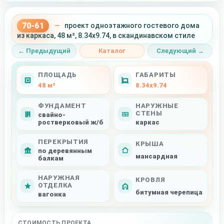
70-61
—
проект одноэтажного гостевого дома
из каркаса, 48 м², 8.34x9.74, в скандинавском стиле
← Предыдущий
Каталог
Следующий →
ПЛОЩАДЬ
ГАБАРИТЫ
48 м²
8.34x9.74
ФУНДАМЕНТ
НАРУЖНЫЕ
СТЕНЫ
свайно-
ростверковый ж/б
каркас
ПЕРЕКРЫТИЯ
КРЫША
по деревянным
мансардная
балкам
НАРУЖНАЯ
КРОВЛЯ
ОТДЕЛКА
битумная черепица
вагонка
СТОИМОСТЬ ПРОЕКТА