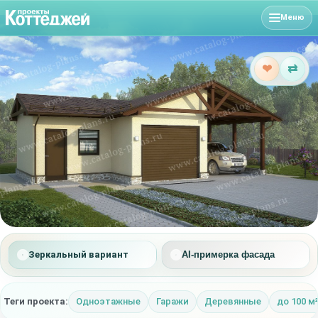
Меню
❤
⇄
Зеркальный вариант
AI-примерка фасада
Теги проекта:
Одноэтажные
Гаражи
Деревянные
до 100 м