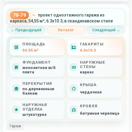
70-79
—
проект одноэтажного гаража из
каркаса, 54,55 м², 6.3x10.3, в скандинавском стиле
← Предыдущий
Каталог
Следующий →
ПЛОЩАДЬ
ГАБАРИТЫ
54.55 м²
6.3x10.3
ФУНДАМЕНТ
НАРУЖНЫЕ
СТЕНЫ
монолитная ж/б
плита
каркас
ПЕРЕКРЫТИЯ
КРЫША
по деревянным
чердачная
балкам
НАРУЖНАЯ
КРОВЛЯ
ОТДЕЛКА
битумная черепица
штукатурка
Гараж