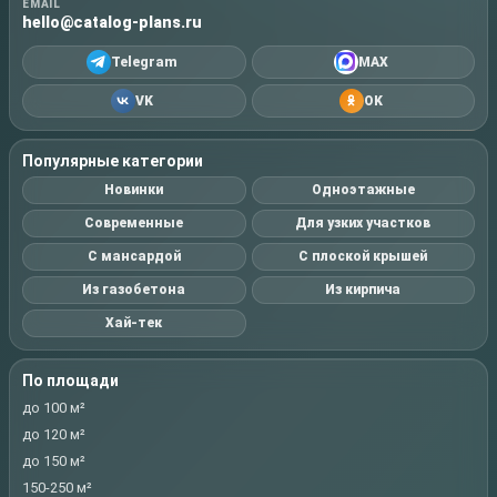
EMAIL
hello@catalog-plans.ru
Telegram
MAX
VK
OK
Популярные категории
Новинки
Одноэтажные
Современные
Для узких участков
С мансардой
С плоской крышей
Из газобетона
Из кирпича
Хай-тек
По площади
до 100 м²
до 120 м²
до 150 м²
150-250 м²