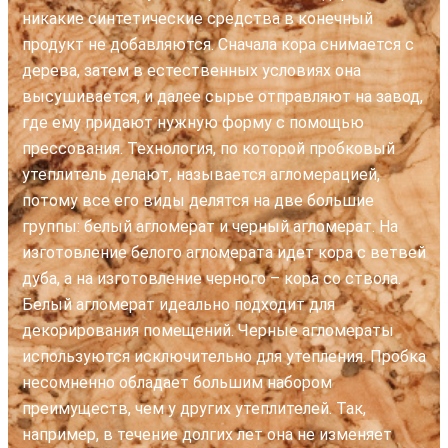
никакие синтетические средства в конечный
продукт не добавляются. Сначала кора снимается с
дерева, затем в естественных условиях она
высушивается, и далее сырье отправляют на завод,
где ему придают нужную форму с помощью
прессования. Технология, по которой пробковый
утеплитель делают, называется агломерацией,
потому все его виды делятся на две большие
группы: белый агломерат и черный агломерат. На
изготовление белого агломерата идет кора с ветвей
дуба, а на изготовление черного – кора со ствола.
Белый агломерат идеально подходит для
декорирования помещений. Черные агломераты
используются исключительно для утепления. Пробка
несомненно обладает большим набором
преимуществ, чем у других утеплителей. Так,
например, в течение долгих лет она не изменяет