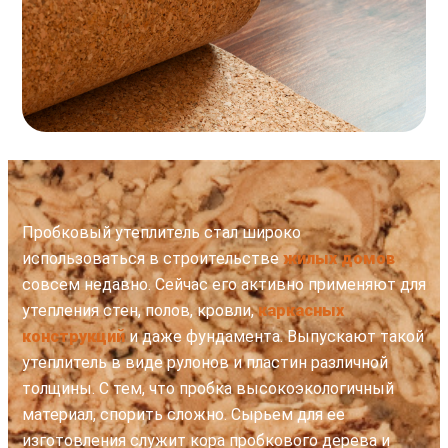
Пробковый утеплитель стал широко
использоваться в строительстве
жилых домов
совсем недавно. Сейчас его активно применяют для
утепления стен, полов, кровли,
каркасных
конструкций
и даже фундамента. Выпускают такой
утеплитель в виде рулонов и пластин различной
толщины. С тем, что пробка высокоэкологичный
материал, спорить сложно. Сырьем для ее
изготовления служит кора пробкового дерева и