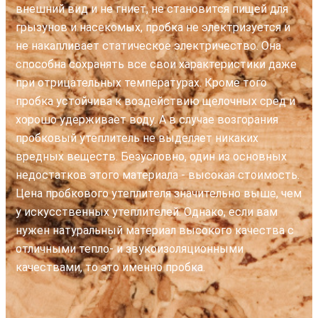
внешний вид и не гниет, не становится пищей для
грызунов и насекомых, пробка не электризуется и
не накапливает статическое электричество. Она
способна сохранять все свои характеристики даже
при отрицательных температурах. Кроме того
пробка устойчива к воздействию щелочных сред и
хорошо удерживает воду. А в случае возгорания
пробковый утеплитель не выделяет никаких
вредных веществ. Безусловно, один из основных
недостатков этого материала - высокая стоимость.
Цена пробкового утеплителя значительно выше, чем
у искусственных утеплителей. Однако, если вам
нужен натуральный материал высокого качества с
отличными тепло- и звукоизоляционными
качествами, то это именно пробка.