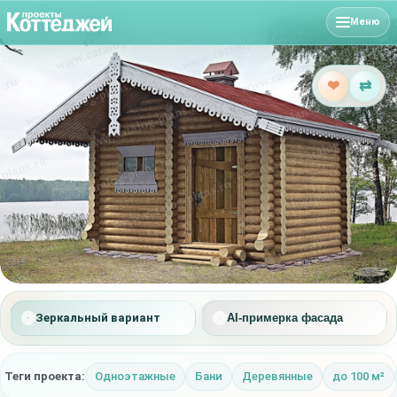
Меню
❤
⇄
Зеркальный вариант
AI-примерка фасада
Теги проекта:
Одноэтажные
Бани
Деревянные
до 100 м²