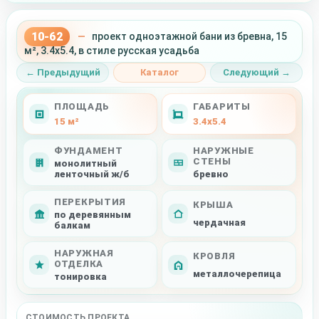
10-62
—
проект одноэтажной бани из бревна, 15
м², 3.4x5.4, в стиле русская усадьба
← Предыдущий
Каталог
Следующий →
ПЛОЩАДЬ
ГАБАРИТЫ
15 м²
3.4x5.4
ФУНДАМЕНТ
НАРУЖНЫЕ
СТЕНЫ
монолитный
ленточный ж/б
бревно
ПЕРЕКРЫТИЯ
КРЫША
по деревянным
чердачная
балкам
НАРУЖНАЯ
КРОВЛЯ
ОТДЕЛКА
металлочерепица
тонировка
СТОИМОСТЬ ПРОЕКТА