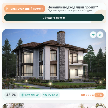
Не нашли подходящий проект?
Индивидуальный проект
Сделаем дом под ваш участок и бюджет.
Обсудить проект
❤
⇄
48-24
60 000 ₽
262.99 м²
15.7x16.6
-5%