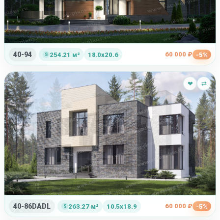
40-94
60 000 ₽
254.21 м²
18.0x20.6
-5%
❤
⇄
40-86DADL
60 000 ₽
263.27 м²
10.5x18.9
-5%