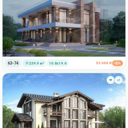
63-74
53 000 ₽
239.9 м²
10.8x19.6
-5%
❤
⇄