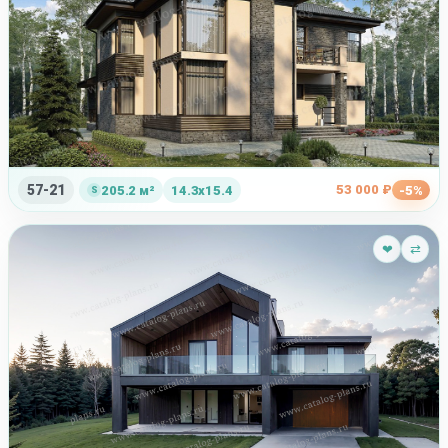
57-21
53 000 ₽
205.2 м²
14.3x15.4
-5%
❤
⇄