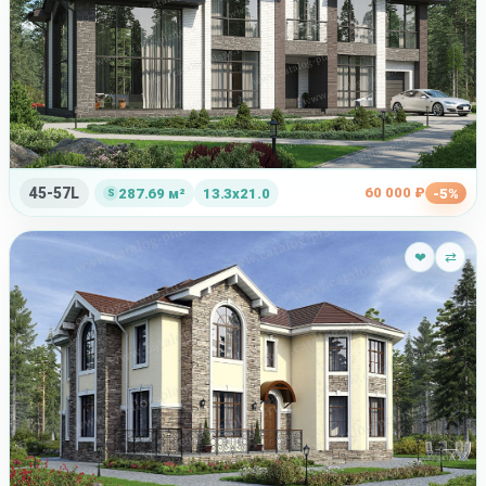
45-57L
60 000 ₽
287.69 м²
13.3x21.0
-5%
❤
⇄