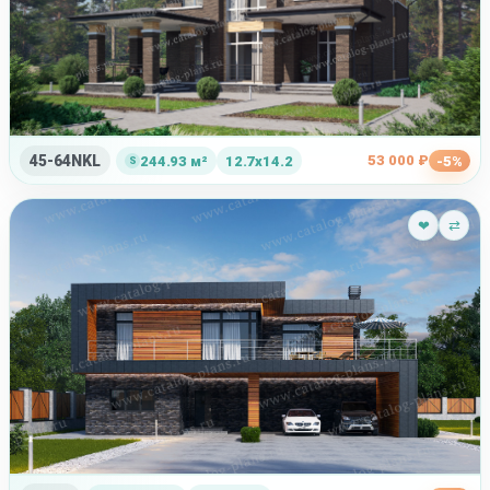
45-64NKL
53 000 ₽
244.93 м²
12.7x14.2
-5%
❤
⇄