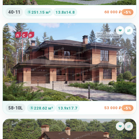
40-11
60 000 ₽
251.15 м²
13.8x14.8
-5%
❤
⇄
58-10L
53 000 ₽
228.62 м²
13.9x17.7
-5%
❤
⇄