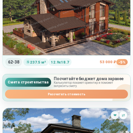
62-38
53 000 ₽
237.5 м²
12.9x18.7
-5%
Посчитайте бюджет дома заранее
Смета строительства
Калькулятор покажет ориентир и поможет
запросить смету.
Рассчитать стоимость
❤
⇄