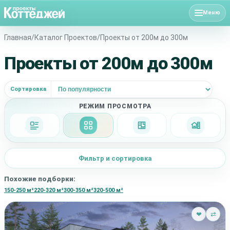
Меню
Фильт
Главная
/
Каталог Проектов
/
Проекты от 200м до 300м
Проекты от 200м до 300м
НАЙД
Сортировка
ПОИСК 
РЕЖИМ ПРОСМОТРА
Подробно
Сетка
Планировки
Фасад + 
Фильтр и сортировка
Похожие подборки:
150-250 м²
220-320 м²
300-350 м²
320-500 м²
❤
⇄