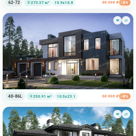
62-72
60 000 ₽
273.37 м²
15.9x16.8
-5%
❤
⇄
40-86L
60 000 ₽
250.91 м²
10.5x23.1
-5%
❤
⇄