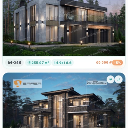
64-24B
60 000 ₽
255.07 м²
14.9x16.6
-5%
❤
⇄