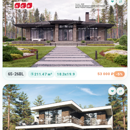
❤
⇄
65-26BL
53 000 ₽
211.47 м²
18.3x19.9
-5%
❤
⇄