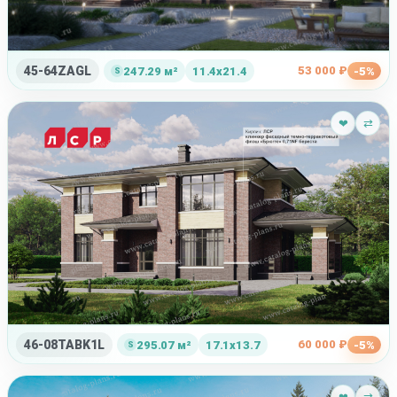
45-64ZAGL
53 000 ₽
247.29 м²
11.4x21.4
-5%
❤
⇄
46-08TABK1L
60 000 ₽
295.07 м²
17.1x13.7
-5%