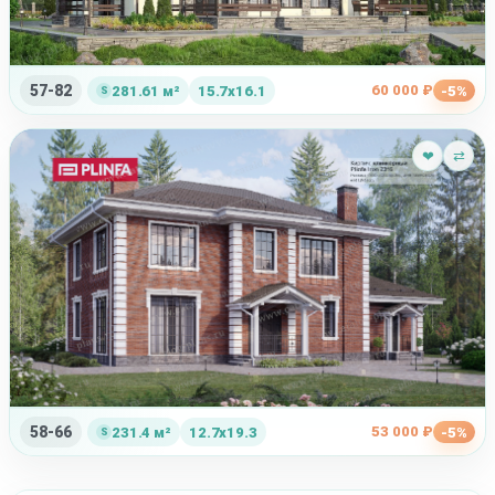
57-82
60 000 ₽
281.61 м²
15.7x16.1
-5%
❤
⇄
58-66
53 000 ₽
231.4 м²
12.7x19.3
-5%