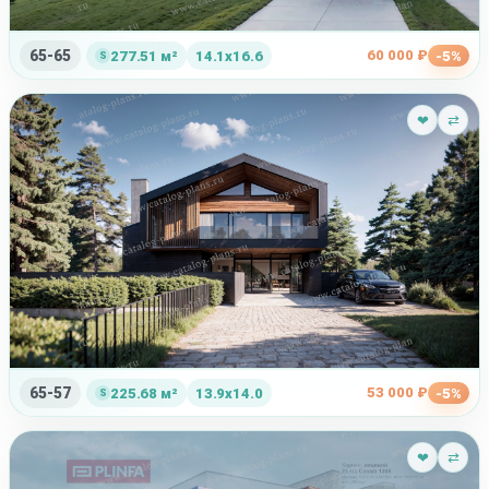
65-65
60 000 ₽
277.51 м²
14.1x16.6
-5%
❤
⇄
65-57
53 000 ₽
225.68 м²
13.9x14.0
-5%
❤
⇄