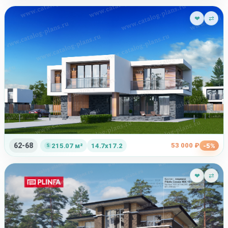
❤
⇄
62-68
53 000 ₽
215.07 м²
14.7x17.2
-5%
❤
⇄