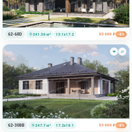
62-68D
53 000 ₽
241.36 м²
13.1x17.2
-5%
❤
⇄
62-30BB
53 000 ₽
247.7 м²
17.2x18.1
-5%