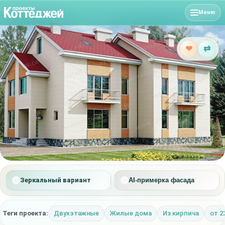
Меню
❤
⇄
Зеркальный вариант
AI-примерка фасада
Теги проекта:
Двухэтажные
Жилые дома
Из кирпича
от 2