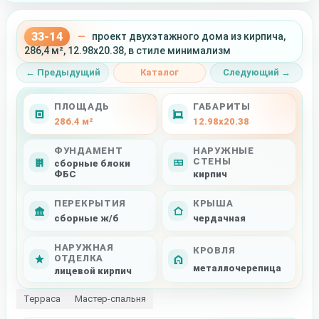
33-14
—
проект двухэтажного дома из кирпича,
286,4 м², 12.98x20.38, в стиле минимализм
← Предыдущий
Каталог
Следующий →
ПЛОЩАДЬ
ГАБАРИТЫ
286.4 м²
12.98x20.38
ФУНДАМЕНТ
НАРУЖНЫЕ
СТЕНЫ
сборные блоки
ФБС
кирпич
ПЕРЕКРЫТИЯ
КРЫША
сборные ж/б
чердачная
НАРУЖНАЯ
КРОВЛЯ
ОТДЕЛКА
металлочерепица
лицевой кирпич
Терраса
Мастер-спальня