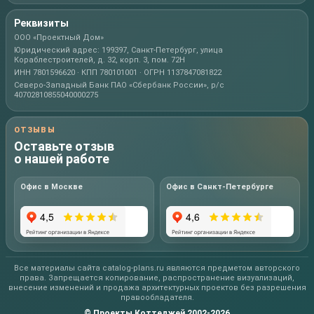
Реквизиты
ООО «Проектный Дом»
Юридический адрес: 199397, Санкт-Петербург, улица
Кораблестроителей, д. 32, корп. 3, пом. 72Н
ИНН 7801596620 · КПП 780101001 · ОГРН 1137847081822
Северо-Западный Банк ПАО «Сбербанк России», р/с
40702810855040000275
ОТЗЫВЫ
Оставьте отзыв
о нашей работе
Офис в Москве
Офис в Санкт-Петербурге
Все материалы сайта catalog-plans.ru являются предметом авторского
права. Запрещается копирование, распространение визуализаций,
внесение изменений и продажа архитектурных проектов без разрешения
правообладателя.
© Проекты Коттеджей 2002-2026