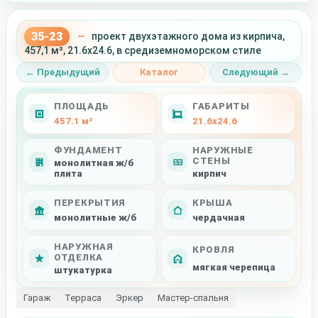
35-23
—
проект двухэтажного дома из кирпича,
457,1 м², 21.6x24.6, в средиземноморском стиле
← Предыдущий
Каталог
Следующий →
ПЛОЩАДЬ
ГАБАРИТЫ
457.1 м²
21.6x24.6
ФУНДАМЕНТ
НАРУЖНЫЕ
СТЕНЫ
монолитная ж/б
плита
кирпич
ПЕРЕКРЫТИЯ
КРЫША
монолитные ж/б
чердачная
НАРУЖНАЯ
КРОВЛЯ
ОТДЕЛКА
мягкая черепица
штукатурка
Гараж
Терраса
Эркер
Мастер-спальня