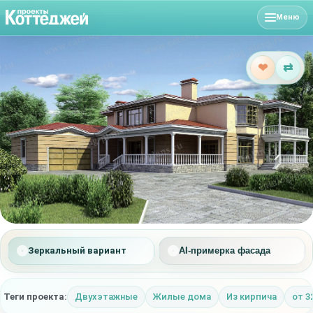
Меню
❤
⇄
Зеркальный вариант
AI-примерка фасада
Теги проекта:
Двухэтажные
Жилые дома
Из кирпича
от 3