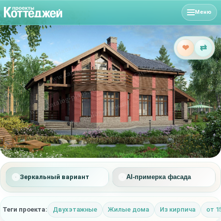
Меню
❤
⇄
Зеркальный вариант
AI-примерка фасада
Теги проекта:
Двухэтажные
Жилые дома
Из кирпича
от 1