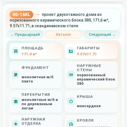
40-16KL
—
проект двухэтажного дома из
поризованного керамического блока 380, 171,6 м²,
9.57x11.71, в скандинавском стиле
← Предыдущий
Каталог
Следующий →
ПЛОЩАДЬ
ГАБАРИТЫ
171.6 м²
9.57x11.71
НАРУЖНЫЕ
ФУНДАМЕНТ
СТЕНЫ
поризованный
монолитная ж/б
керамический блок
плита
380
ПЕРЕКРЫТИЯ
КРЫША
монолитные ж/б и
по деревянным
мансардная
лагам
НАРУЖНАЯ
КРОВЛЯ
ОТДЕЛКА