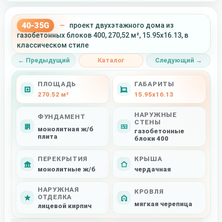
40-35G
—
проект двухэтажного дома из
газобетонных блоков 400, 270,52 м², 15.95x16.13, в
классическом стиле
← Предыдущий
Каталог
Следующий →
ПЛОЩАДЬ
ГАБАРИТЫ
270.52 м²
15.95x16.13
НАРУЖНЫЕ
ФУНДАМЕНТ
СТЕНЫ
монолитная ж/б
газобетонные
плита
блоки 400
ПЕРЕКРЫТИЯ
КРЫША
монолитные ж/б
чердачная
НАРУЖНАЯ
КРОВЛЯ
ОТДЕЛКА
мягкая черепица
лицевой кирпич