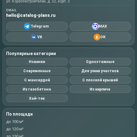
ул. Кораблестроителей, д. 32, корп. 3
EMAIL
hello@catalog-plans.ru
Telegram
MAX
VK
OK
Популярные категории
Новинки
Одноэтажные
Современные
Для узких участков
С мансардой
С плоской крышей
Из газобетона
Из кирпича
Хай-тек
По площади
до 100 м²
до 120 м²
до 150 м²