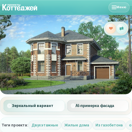
Меню
❤
⇄
Зеркальный вариант
AI-примерка фасада
Теги проекта:
Двухэтажные
Жилые дома
Из газобетона
о