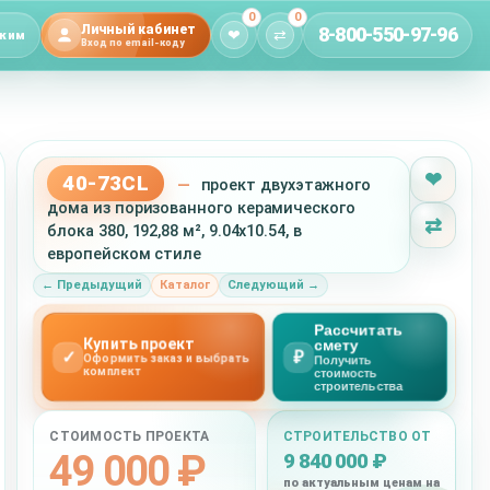
0
0
Личный кабинет
8-800-550-97-96
❤
⇄
жим
Вход по email-коду
❤
40-73CL
—
проект двухэтажного
дома из поризованного керамического
⇄
блока 380, 192,88 м², 9.04x10.54, в
европейском стиле
← Предыдущий
Каталог
Следующий →
Рассчитать
Купить проект
смету
✓
₽
Оформить заказ и выбрать
Получить
комплект
стоимость
строительства
СТОИМОСТЬ ПРОЕКТА
СТРОИТЕЛЬСТВО ОТ
49 000 ₽
9 840 000 ₽
по актуальным ценам на