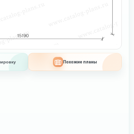
нировку
Похожие планы