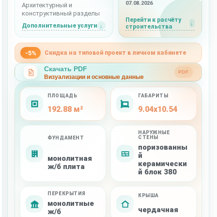
07.08.2026
Архитектурный и
конструктивный разделы
Перейти к расчёту
Дополнительные услуги
строительства
-5%
Скидка на типовой проект в личном кабинете
Скачать PDF
PDF
Визуализации и основные данные
ПЛОЩАДЬ
ГАБАРИТЫ
192.88 м²
9.04x10.54
НАРУЖНЫЕ
СТЕНЫ
ФУНДАМЕНТ
поризованны
й
монолитная
керамически
ж/б плита
й блок 380
ПЕРЕКРЫТИЯ
КРЫША
монолитные
чердачная
ж/б