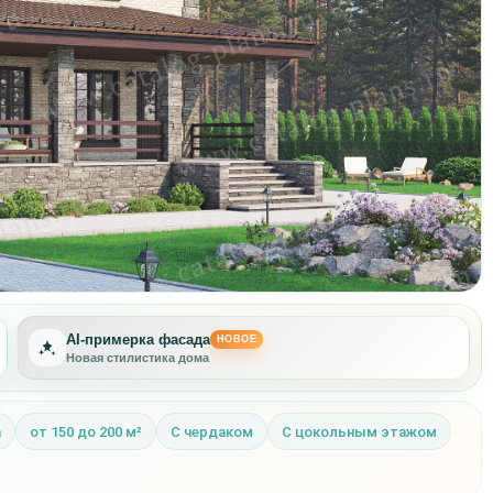
AI-примерка фасада
НОВОЕ
Новая стилистика дома
а
от 150 до 200 м²
С чердаком
С цокольным этажом