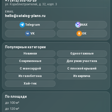
+7 (812) 332-52-25
ул. Кораблестроителей, д. 32, корп. 3
EMAIL
hello@catalog-plans.ru
Telegram
MAX
VK
OK
Популярные категории
Новинки
Одноэтажные
Современные
Для узких участков
С мансардой
С плоской крышей
Из газобетона
Из кирпича
Хай-тек
По площади
до 100 м²
до 120 м²