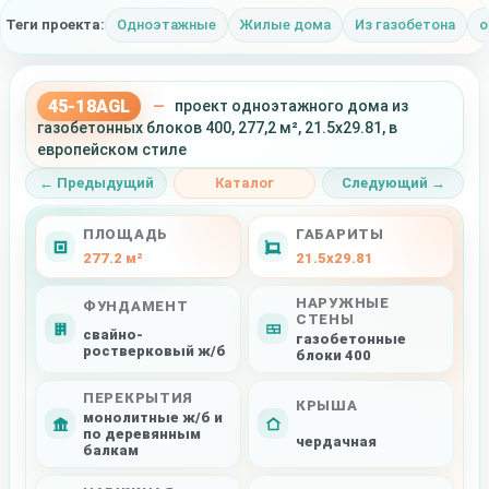
Теги проекта:
Одноэтажные
Жилые дома
Из газобетона
о
45-18AGL
—
проект одноэтажного дома из
газобетонных блоков 400, 277,2 м², 21.5x29.81, в
европейском стиле
← Предыдущий
Каталог
Следующий →
ПЛОЩАДЬ
ГАБАРИТЫ
277.2 м²
21.5x29.81
НАРУЖНЫЕ
ФУНДАМЕНТ
СТЕНЫ
свайно-
газобетонные
ростверковый ж/б
блоки 400
ПЕРЕКРЫТИЯ
КРЫША
монолитные ж/б и
по деревянным
чердачная
балкам