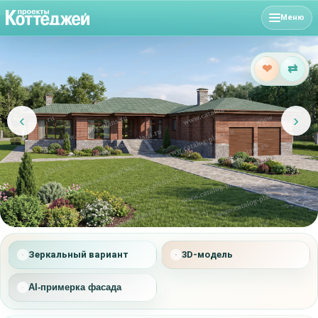
Меню
❤
⇄
‹
›
Зеркальный вариант
3D-модель
AI-примерка фасада