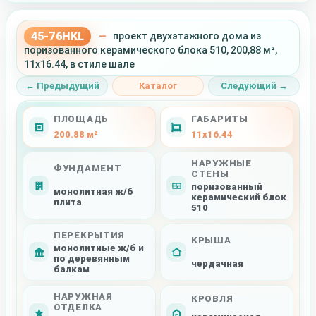
45-76HKL
—
проект двухэтажного дома из
поризованного керамического блока 510, 200,88 м²,
11x16.44, в стиле шале
← Предыдущий
Каталог
Следующий →
ПЛОЩАДЬ
ГАБАРИТЫ
200.88 м²
11x16.44
НАРУЖНЫЕ
ФУНДАМЕНТ
СТЕНЫ
поризованный
монолитная ж/б
керамический блок
плита
510
ПЕРЕКРЫТИЯ
КРЫША
монолитные ж/б и
по деревянным
чердачная
балкам
НАРУЖНАЯ
КРОВЛЯ
ОТДЕЛКА