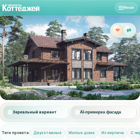
Меню
❤
⇄
Зеркальный вариант
AI-примерка фасада
Теги проекта:
Двухэтажные
Жилые дома
Из кирпича
С че