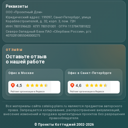
Реквизиты
ООО «Проектный Дом»
Юридический адрес: 199397, Санкт-Петербург, улица
Кораблестроителей, д. 32, корп. 3, пом. 72Н
ИНН 7801596620 · КПП 780101001 · ОГРН 1137847081822
Северо-Западный Банк ПАО «Сбербанк России», р/с
40702810855040000275
ОТЗЫВЫ
Оставьте отзыв
о нашей работе
Офис в Москве
Офис в Санкт-Петербурге
Все материалы сайта catalog-plans.ru являются предметом авторского
права. Запрещается копирование, распространение визуализаций,
внесение изменений и продажа архитектурных проектов без разрешения
правообладателя.
© Проекты Коттеджей 2002-2026