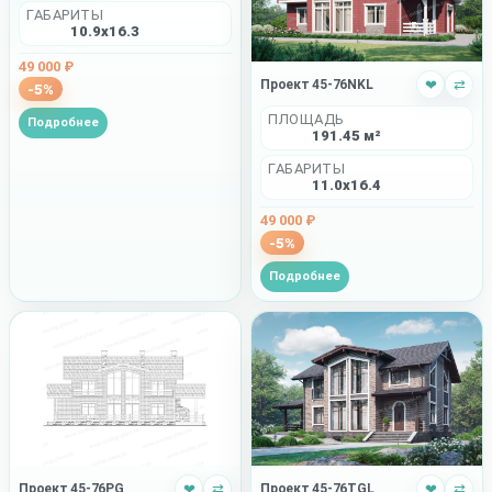
ГАБАРИТЫ
10.9x16.3
49 000 ₽
Проект 45-76NKL
❤
⇄
-5%
ПЛОЩАДЬ
Подробнее
191.45 м²
ГАБАРИТЫ
11.0x16.4
49 000 ₽
-5%
Подробнее
Проект 45-76PG
❤
⇄
Проект 45-76TGL
❤
⇄