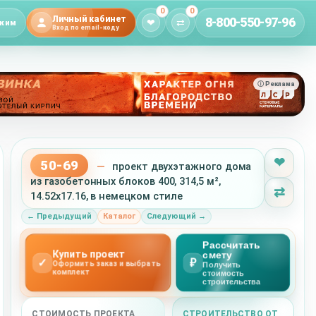
0
0
Личный кабинет
8-800-550-97-96
❤
⇄
жим
Вход по email-коду
ⓘ Реклама
❤
50-69
—
проект двухэтажного дома
из газобетонных блоков 400, 314,5 м²,
⇄
14.52x17.16, в немецком стиле
← Предыдущий
Каталог
Следующий →
Рассчитать
Купить проект
смету
✓
₽
Оформить заказ и выбрать
Получить
комплект
стоимость
строительства
СТОИМОСТЬ ПРОЕКТА
СТРОИТЕЛЬСТВО ОТ