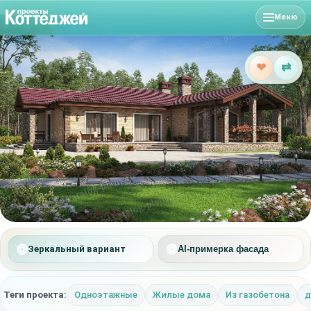
Меню
❤
⇄
Зеркальный вариант
AI-примерка фасада
Теги проекта:
Одноэтажные
Жилые дома
Из газобетона
д