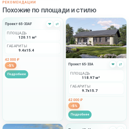
РЕКОМЕНДАЦИИ
Похожие по площади и стилю
Проект 65-33AF
❤
⇄
ПЛОЩАДЬ
120.11 м²
ГАБАРИТЫ
9.4x15.4
42 000 ₽
Проект 65-33A
❤
⇄
-5%
ПЛОЩАДЬ
Подробнее
118.97 м²
ГАБАРИТЫ
9.7x15.7
42 000 ₽
-5%
Подробнее