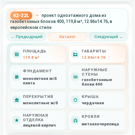
62-22L
—
проект одноэтажного дома из
газобетонных блоков 400, 119,8 м², 12.86x14.76, в
европейском стиле
← Предыдущий
Каталог
Следующий →
ПЛОЩАДЬ
ГАБАРИТЫ
119.8 м²
12.86x14.76
НАРУЖНЫЕ
ФУНДАМЕНТ
СТЕНЫ
монолитная ж/б
газобетонные
плита
блоки 400
ПЕРЕКРЫТИЯ
КРЫША
монолитные ж/б
чердачная
НАРУЖНАЯ
КРОВЛЯ
ОТДЕЛКА
металлочерепица
лицевой кирпич