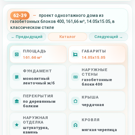
62-39
—
проект одноэтажного дома из
газобетонных блоков 400, 161,66 м², 14.05x15.05, в
классическом стиле
← Предыдущий
Каталог
Следующий →
ПЛОЩАДЬ
ГАБАРИТЫ
161.66 м²
14.05x15.05
НАРУЖНЫЕ
ФУНДАМЕНТ
СТЕНЫ
монолитный
газобетонные
ленточный ж/б
блоки 400
ПЕРЕКРЫТИЯ
КРЫША
по деревянным
чердачная
балкам
НАРУЖНАЯ
КРОВЛЯ
ОТДЕЛКА
штукатурка,
мягкая черепица
камень