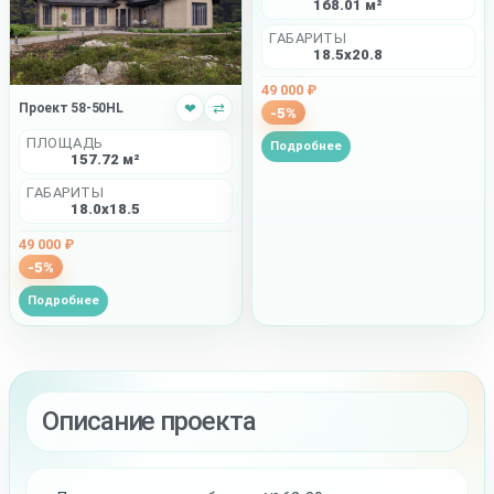
168.01 м²
ГАБАРИТЫ
18.5x20.8
49 000 ₽
Проект 58-50HL
❤
⇄
-5%
ПЛОЩАДЬ
Подробнее
157.72 м²
ГАБАРИТЫ
18.0x18.5
49 000 ₽
-5%
Подробнее
Описание проекта