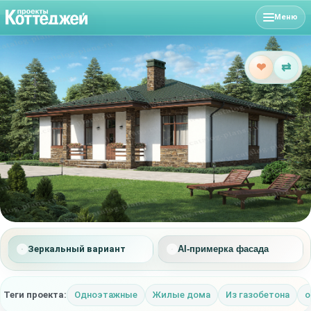
Меню
❤
⇄
Зеркальный вариант
AI-примерка фасада
Теги проекта:
Одноэтажные
Жилые дома
Из газобетона
о