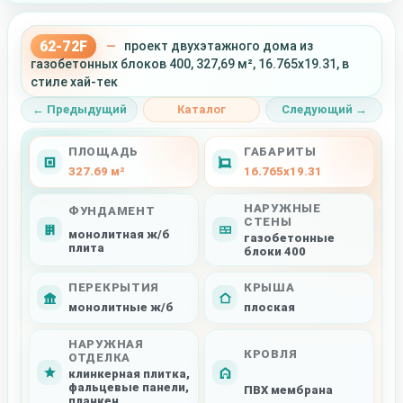
62-72F
—
проект двухэтажного дома из
газобетонных блоков 400, 327,69 м², 16.765x19.31, в
стиле хай-тек
← Предыдущий
Каталог
Следующий →
ПЛОЩАДЬ
ГАБАРИТЫ
327.69 м²
16.765x19.31
НАРУЖНЫЕ
ФУНДАМЕНТ
СТЕНЫ
монолитная ж/б
газобетонные
плита
блоки 400
ПЕРЕКРЫТИЯ
КРЫША
монолитные ж/б
плоская
НАРУЖНАЯ
КРОВЛЯ
ОТДЕЛКА
клинкерная плитка,
фальцевые панели,
ПВХ мембрана
планкен