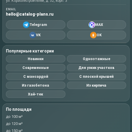
ул. Кораблестроителей, д. 32, корп. 3
EMAIL
hello@catalog-plans.ru
Telegram
MAX
VK
OK
Популярные категории
Новинки
Одноэтажные
Современные
Для узких участков
С мансардой
С плоской крышей
Из газобетона
Из кирпича
Хай-тек
По площади
до 100 м²
до 120 м²
до 150 м²