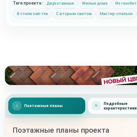
Теги проекта:
Двухэтажные
Жилые дома
Из газобет
В стиле хай-тек
С вторым светом
Мастер-спальня
Подробные
Поэтажные планы
характеристики
Поэтажные планы проекта