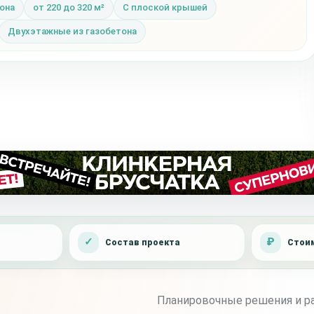
она
от 220 до 320 м²
С плоской крышей
Двухэтажные из газобетона
Состав проекта
Стоим
Планировочные решения и ра