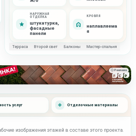
ж/б
НАРУЖНАЯ
КРОВЛЯ
ОТДЕЛКА
штукатурка,
наплавляема
фасадные
я
панели
Терраса
Второй свет
Балконы
Мастер-спальня
ⓘ Реклама
ость услуг
Отделочные материалы
бочие изображения этажей в составе этого проекта.