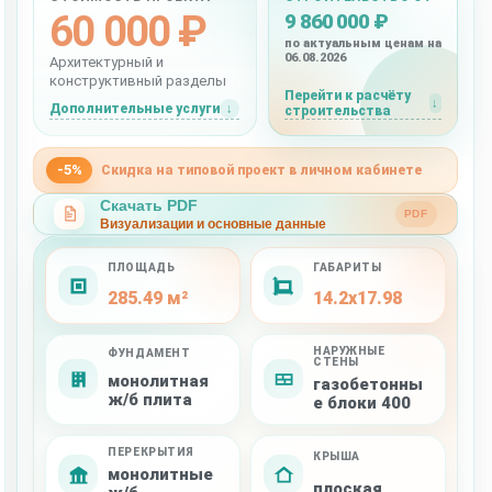
60 000 ₽
9 860 000 ₽
по актуальным ценам на
06.08.2026
Архитектурный и
конструктивный разделы
Перейти к расчёту
Дополнительные услуги
строительства
-5%
Скидка на типовой проект в личном кабинете
Скачать PDF
PDF
Визуализации и основные данные
ПЛОЩАДЬ
ГАБАРИТЫ
285.49 м²
14.2x17.98
НАРУЖНЫЕ
ФУНДАМЕНТ
СТЕНЫ
монолитная
газобетонны
ж/б плита
е блоки 400
ПЕРЕКРЫТИЯ
КРЫША
монолитные
плоская