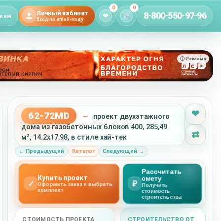
0
0
Личный кабинет
8-800-550-97-96
❤
⇄
жим
Вход по email-коду
ⓘ Реклама
❤
62-72MD
—
проект двухэтажного
дома из газобетонных блоков 400, 285,49
⇄
м², 14.2x17.98, в стиле хай-тек
← Предыдущий
Каталог
Следующий →
Рассчитать
Купить проект
смету
✓
₽
Оформить заказ и выбрать
Получить
комплект
стоимость
строительства
СТОИМОСТЬ ПРОЕКТА
СТРОИТЕЛЬСТВО ОТ