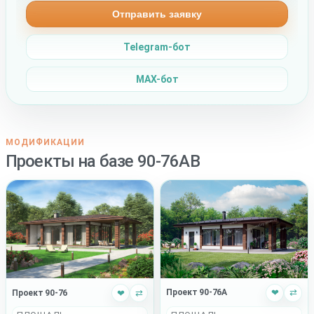
Отправить заявку
Telegram-бот
MAX-бот
МОДИФИКАЦИИ
Проекты на базе 90-76AB
Проект 90-76A
❤
⇄
Проект 90-76
❤
⇄