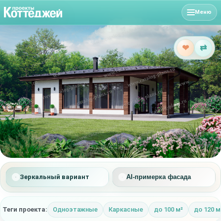
Меню
❤
⇄
Зеркальный вариант
AI-примерка фасада
Теги проекта:
Одноэтажные
Каркасные
до 100 м²
до 120 м