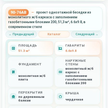
90-76AB
—
проект одноэтажной беседки из
монолитного ж/б каркаса с заполнением
газобетонными блоками 200, 51,3 м², 6.6x9.8, в
современном стиле
← Предыдущий
Каталог
Следующий →
ПЛОЩАДЬ
ГАБАРИТЫ
51.3 м²
6.6x9.8
НАРУЖНЫЕ
ФУНДАМЕНТ
СТЕНЫ
монолитный ж/б
каркас с
монолитная ж/б
заполнением
плита
газобетонными
блоками 200
ПЕРЕКРЫТИЯ
КРЫША
по деревянным
чердачная
балкам