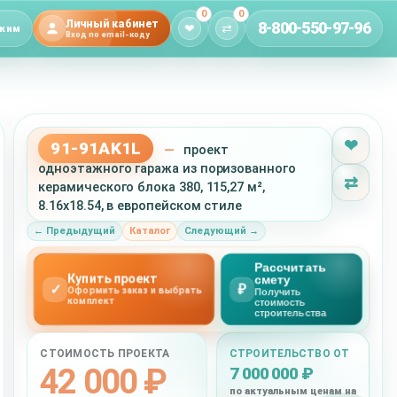
0
0
Личный кабинет
8-800-550-97-96
❤
⇄
жим
Вход по email-коду
❤
91-91AK1L
—
проект
одноэтажного гаража из поризованного
⇄
керамического блока 380, 115,27 м²,
8.16x18.54, в европейском стиле
← Предыдущий
Каталог
Следующий →
Рассчитать
Купить проект
смету
✓
₽
Оформить заказ и выбрать
Получить
комплект
стоимость
строительства
СТОИМОСТЬ ПРОЕКТА
СТРОИТЕЛЬСТВО ОТ
42 000 ₽
7 000 000 ₽
по актуальным ценам на