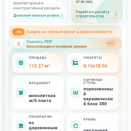
07.08.2026
Архитектурный и
конструктивный разделы
Перейти к расчёту
Дополнительные услуги
строительства
-5%
Скидка на типовой проект в личном кабинете
Скачать PDF
PDF
Визуализации и основные данные
ПЛОЩАДЬ
ГАБАРИТЫ
115.27 м²
8.16x18.54
НАРУЖНЫЕ
СТЕНЫ
ФУНДАМЕНТ
поризованны
й
монолитная
керамически
ж/б плита
й блок 380
ПЕРЕКРЫТИЯ
КРЫША
по
деревянным
чердачная