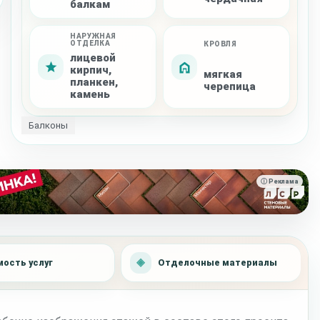
балкам
НАРУЖНАЯ
ОТДЕЛКА
КРОВЛЯ
лицевой
кирпич,
мягкая
планкен,
черепица
камень
Балконы
ⓘ Реклама
ость услуг
Отделочные материалы