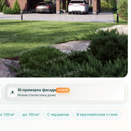
AI-примерка фасада
НОВОЕ
Другая отделка фасада
о 120 м²
до 150 м²
С чердаком
В европейском стиле