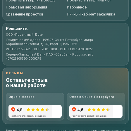
Проекты из кирпича BRAER
Проекты из кирпича ЛСР
Правовая информация
Избранное
Сравнение проектов
Личный кабинет заказчика
Реквизиты
ООО «Проектный Дом»
Юридический адрес: 199397, Санкт-Петербург, улица
Кораблестроителей, д. 32, корп. 3, пом. 72Н
ИНН 7801596620 · КПП 780101001 · ОГРН 1137847081822
Северо-Западный Банк ПАО «Сбербанк России», р/с
40702810855040000275
ОТЗЫВЫ
Оставьте отзыв
о нашей работе
Офис в Москве
Офис в Санкт-Петербурге
Все материалы сайта catalog-plans.ru являются предметом авторского