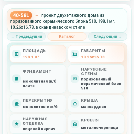
40-58L
—
проект двухэтажного дома из
поризованного керамического блока 510, 198,1 м²,
10.26x16.78, в скандинавском стиле
← Предыдущий
Каталог
Следующий →
ПЛОЩАДЬ
ГАБАРИТЫ
198.1 м²
10.26x16.78
НАРУЖНЫЕ
ФУНДАМЕНТ
СТЕНЫ
поризованный
монолитная ж/б
керамический блок
плита
510
ПЕРЕКРЫТИЯ
КРЫША
монолитные ж/б
мансардная
НАРУЖНАЯ
КРОВЛЯ
ОТДЕЛКА
металлочерепица
лицевой кирпич