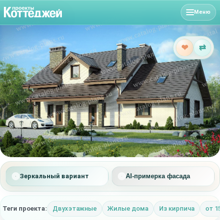
Меню
❤
⇄
Зеркальный вариант
AI-примерка фасада
Теги проекта:
Двухэтажные
Жилые дома
Из кирпича
от 1