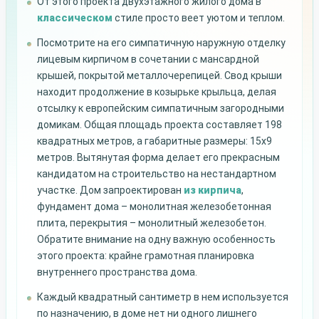
От этого проекта двухэтажного жилого дома в
классическом
стиле просто веет уютом и теплом.
Посмотрите на его симпатичную наружную отделку
лицевым кирпичом в сочетании с мансардной
крышей, покрытой металлочерепицей. Свод крыши
находит продолжение в козырьке крыльца, делая
отсылку к европейским симпатичным загородными
домикам. Общая площадь проекта составляет 198
квадратных метров, а габаритные размеры: 15х9
метров. Вытянутая форма делает его прекрасным
кандидатом на строительство на нестандартном
участке. Дом запроектирован
из кирпича
,
фундамент дома – монолитная железобетонная
плита, перекрытия – монолитный железобетон.
Обратите внимание на одну важную особенность
этого проекта: крайне грамотная планировка
внутреннего пространства дома.
Каждый квадратный сантиметр в нем используется
по назначению, в доме нет ни одного лишнего