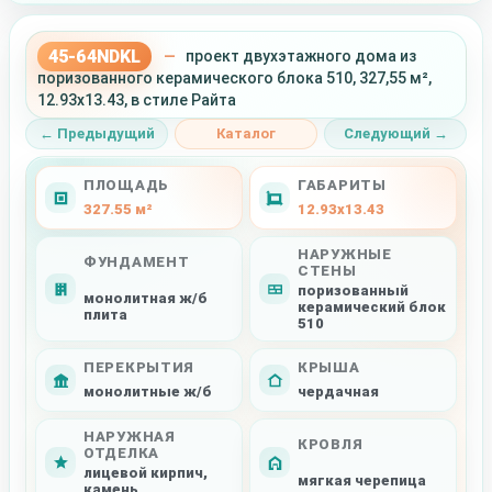
45-64NDKL
—
проект двухэтажного дома из
поризованного керамического блока 510, 327,55 м²,
12.93x13.43, в стиле Райта
← Предыдущий
Каталог
Следующий →
ПЛОЩАДЬ
ГАБАРИТЫ
327.55 м²
12.93x13.43
НАРУЖНЫЕ
ФУНДАМЕНТ
СТЕНЫ
поризованный
монолитная ж/б
керамический блок
плита
510
ПЕРЕКРЫТИЯ
КРЫША
монолитные ж/б
чердачная
НАРУЖНАЯ
КРОВЛЯ
ОТДЕЛКА
лицевой кирпич,
мягкая черепица
камень