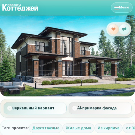
Меню
❤
⇄
Зеркальный вариант
AI-примерка фасада
Теги проекта:
Двухэтажные
Жилые дома
Из кирпича
от 3