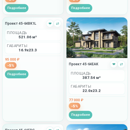
Подробнее
Подробнее
Проект 45-64BK1L
❤
⇄
ПЛОЩАДЬ
521.06 м²
ГАБАРИТЫ
16.9x23.3
95 000 ₽
Проект 45-64EAK
❤
⇄
-5%
ПЛОЩАДЬ
Подробнее
387.54 м²
ГАБАРИТЫ
22.0x23.2
77 000 ₽
-5%
Подробнее