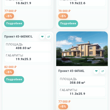
16.6x21.9
19.9x22.6
77 000 ₽
70 000 ₽
-5%
-5%
Подробнее
Подробнее
Проект 45-64ENK1L
❤
⇄
ПЛОЩАДЬ
408.03 м²
ГАБАРИТЫ
19.9x25.3
82 000 ₽
Проект 45-64FAKL
❤
⇄
-5%
ПЛОЩАДЬ
Подробнее
358.08 м²
ГАБАРИТЫ
11.3x25.9
77 000 ₽
-5%