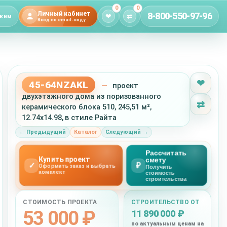
0
0
Личный кабинет
8-800-550-97-96
❤
⇄
жим
Вход по email-коду
❤
45-64NZAKL
—
проект
двухэтажного дома из поризованного
⇄
керамического блока 510, 245,51 м²,
12.74x14.98, в стиле Райта
← Предыдущий
Каталог
Следующий →
Рассчитать
Купить проект
смету
✓
₽
Оформить заказ и выбрать
Получить
комплект
стоимость
строительства
СТОИМОСТЬ ПРОЕКТА
СТРОИТЕЛЬСТВО ОТ
53 000 ₽
11 890 000 ₽
по актуальным ценам на