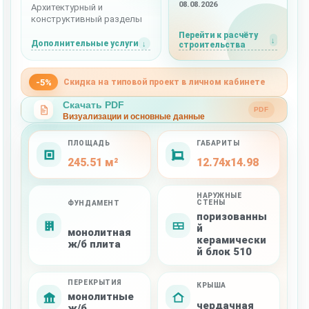
08.08.2026
Архитектурный и
конструктивный разделы
Перейти к расчёту
Дополнительные услуги
строительства
-5%
Скидка на типовой проект в личном кабинете
Скачать PDF
PDF
Визуализации и основные данные
ПЛОЩАДЬ
ГАБАРИТЫ
245.51 м²
12.74x14.98
НАРУЖНЫЕ
СТЕНЫ
ФУНДАМЕНТ
поризованны
й
монолитная
керамически
ж/б плита
й блок 510
ПЕРЕКРЫТИЯ
КРЫША
монолитные
чердачная
ж/б