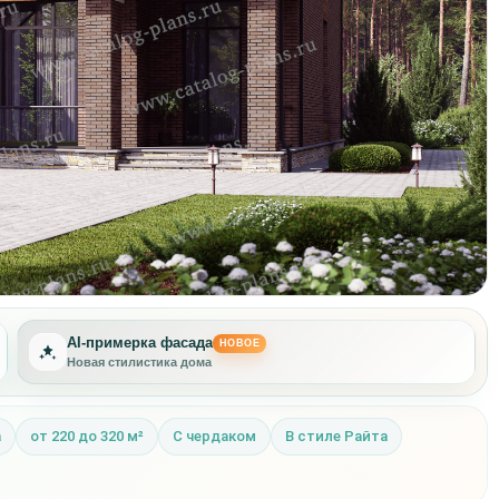
AI-примерка фасада
НОВОЕ
Новая стилистика дома
Другая отделка фасада
а
от 220 до 320 м²
С чердаком
В стиле Райта