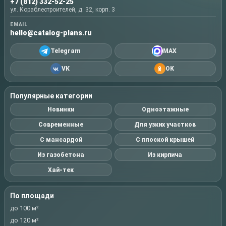
+7 (812) 332-52-25
ул. Кораблестроителей, д. 32, корп. 3
EMAIL
hello@catalog-plans.ru
Telegram
MAX
VK
OK
Популярные категории
Новинки
Одноэтажные
Современные
Для узких участков
С мансардой
С плоской крышей
Из газобетона
Из кирпича
Хай-тек
По площади
до 100 м²
до 120 м²