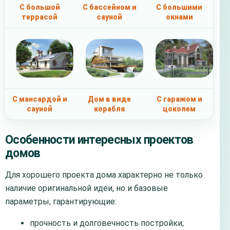
С большой
С бассейном и
С большими
террасой
сауной
окнами
С мансардой и
Дом в виде
С гаражом и
сауной
корабля
цоколем
Особенности интересных проектов
домов
Для хорошего проекта дома характерно не только
наличие оригинальной идеи, но и базовые
параметры, гарантирующие:
прочность и долговечность постройки;