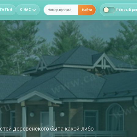
ТАТЬИ
О НАС
Тёмный ре
Найти
остей деревенского быта какой-либо