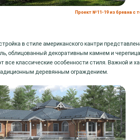
Проект №11-19 из бревна с 
стройка в стиле американского кантри представле
оль, облицованный декоративным камнем и черепица
т все классические особенности стиля. Важной и х
радиционным деревянным ограждением.