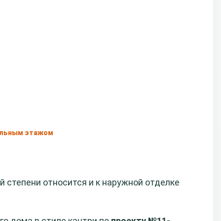
ольным этажом
й степени относится и к наружной отделке
го дома в стиле кантри по
проекту №11-