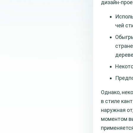
дизайн-прое
Исполь
чей ст
Обыгры
стране
дереве
Некото
Предпо
Однако, нек
в стиле кан
наружная от
моментом вы
применяется