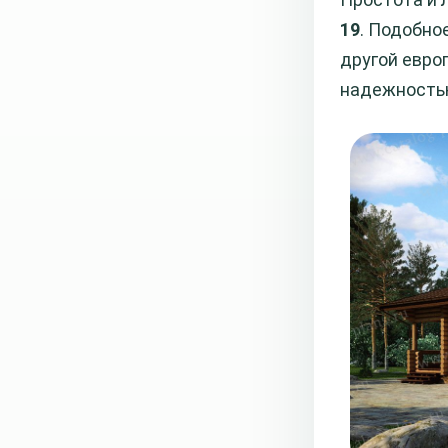
19
. Подобно
другой евро
надежностью