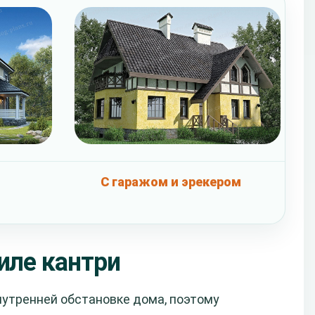
С гаражом и эрекером
иле кантри
нутренней обстановке дома, поэтому