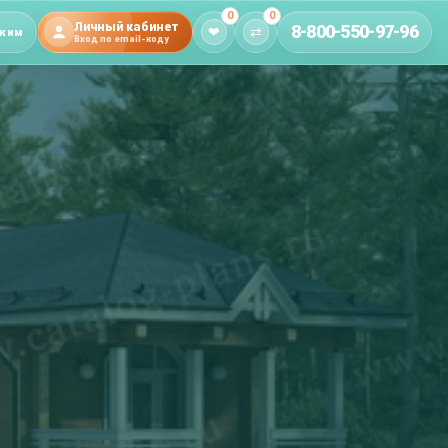
0
0
Личный кабинет
8-800-550-97-96
❤
⇄
жим
Вход по email-коду