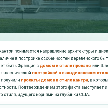
кантри понимается направление архитектуры и диза
аличие в постройке особенностей деревенского быта
ет быть Франция с
домом в стиле прованс
, или Ш
с классической
постройкой в скандинавском стил
 получили
проекты домов в стиле кантри
, в кото
стности. Подтверждением этого факта выступает и
о стиля, идущего корнями из глубинки США.