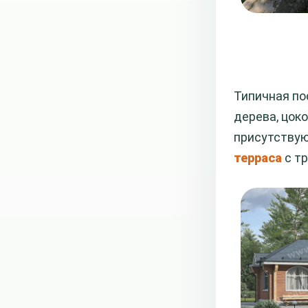
Типичная по
дерева, цок
присутствую
терраса
с т