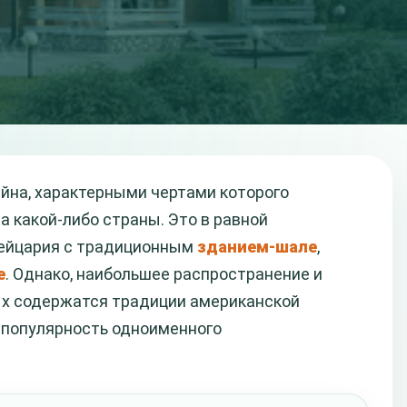
йна, характерными чертами которого
 какой-либо страны. Это в равной
вейцария с традиционным
зданием-шале
,
е
. Однако, наибольшее распространение и
рых содержатся традиции американской
 популярность одноименного