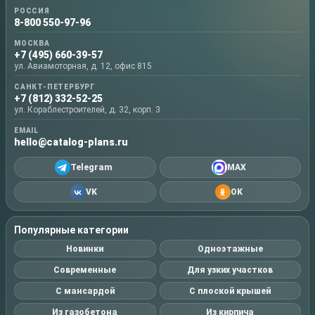
РОССИЯ
8-800 550-97-96
МОСКВА
+7 (495) 660-39-57
ул. Авиамоторная, д. 12, офис 815
САНКТ-ПЕТЕРБУРГ
+7 (812) 332-52-25
ул. Кораблестроителей, д. 32, корп. 3
EMAIL
hello@catalog-plans.ru
Telegram
MAX
VK
OK
Популярные категории
Новинки
Одноэтажные
Современные
Для узких участков
С мансардой
С плоской крышей
Из газобетона
Из кирпича