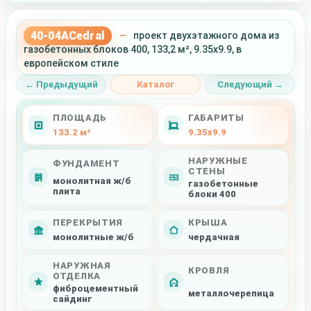
40-04ACedral
—
проект двухэтажного дома из
газобетонных блоков 400, 133,2 м², 9.35x9.9, в
европейском стиле
← Предыдущий
Каталог
Следующий →
ПЛОЩАДЬ
ГАБАРИТЫ
133.2 м²
9.35x9.9
НАРУЖНЫЕ
ФУНДАМЕНТ
СТЕНЫ
монолитная ж/б
газобетонные
плита
блоки 400
ПЕРЕКРЫТИЯ
КРЫША
монолитные ж/б
чердачная
НАРУЖНАЯ
КРОВЛЯ
ОТДЕЛКА
фиброцементный
металлочерепица
сайдинг