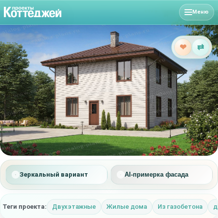
Меню
❤
⇄
Зеркальный вариант
AI-примерка фасада
Теги проекта:
Двухэтажные
Жилые дома
Из газобетона
д