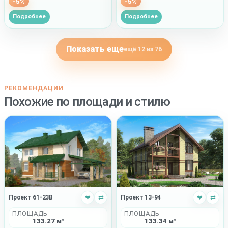
-5%
-5%
Подробнее
Подробнее
Показать еще
ещё 12 из 76
РЕКОМЕНДАЦИИ
Похожие по площади и стилю
Проект 61-23B
❤
⇄
Проект 13-94
❤
⇄
ПЛОЩАДЬ
ПЛОЩАДЬ
133.27 м²
133.34 м²