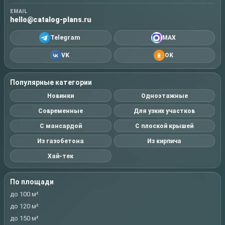
EMAIL
hello@catalog-plans.ru
Telegram
MAX
VK
OK
Популярные категории
Новинки
Одноэтажные
Современные
Для узких участков
С мансардой
С плоской крышей
Из газобетона
Из кирпича
Хай-тек
По площади
до 100 м²
до 120 м²
до 150 м²