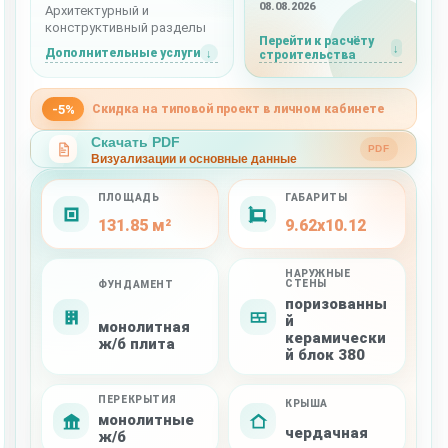
08.08.2026
Архитектурный и
конструктивный разделы
Перейти к расчёту
Дополнительные услуги
строительства
-5%
Скидка на типовой проект в личном кабинете
Скачать PDF
PDF
Визуализации и основные данные
ПЛОЩАДЬ
ГАБАРИТЫ
131.85 м²
9.62x10.12
НАРУЖНЫЕ
СТЕНЫ
ФУНДАМЕНТ
поризованны
й
монолитная
керамически
ж/б плита
й блок 380
ПЕРЕКРЫТИЯ
КРЫША
монолитные
чердачная
ж/б