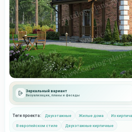
Зеркальный вариант
Визуализации, планы и фасады
Теги проекта:
Двухэтажные
Жилые дома
Из кирпич
В европейском стиле
Двухэтажные кирпичные