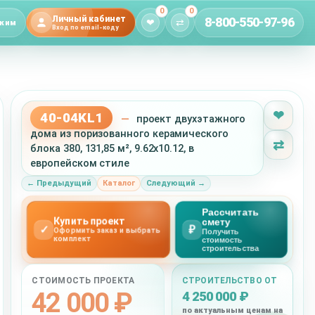
0
0
Личный кабинет
8-800-550-97-96
❤
⇄
жим
Вход по email-коду
❤
40-04KL1
—
проект двухэтажного
дома из поризованного керамического
⇄
блока 380, 131,85 м², 9.62x10.12, в
европейском стиле
← Предыдущий
Каталог
Следующий →
Рассчитать
Купить проект
смету
✓
₽
Оформить заказ и выбрать
Получить
комплект
стоимость
строительства
СТОИМОСТЬ ПРОЕКТА
СТРОИТЕЛЬСТВО ОТ
42 000 ₽
4 250 000 ₽
по актуальным ценам на