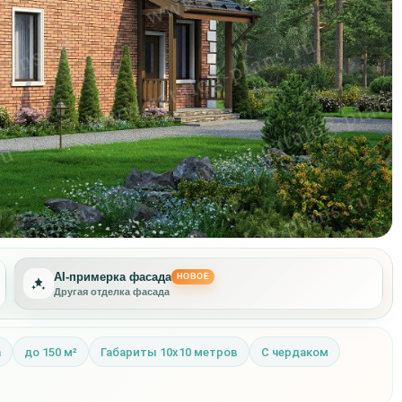
AI-примерка фасада
НОВОЕ
Другая отделка фасада
а
до 150 м²
Габариты 10x10 метров
С чердаком