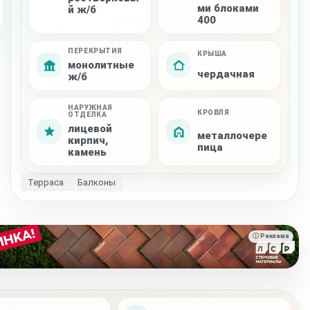
ми блоками
й ж/б
400
ПЕРЕКРЫТИЯ
КРЫША
монолитные
чердачная
ж/б
НАРУЖНАЯ
КРОВЛЯ
ОТДЕЛКА
лицевой
металлочере
кирпич,
пица
камень
Терраса
Балконы
ⓘ Реклама