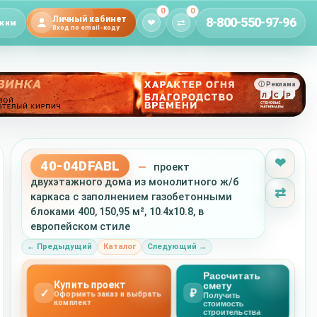
0
0
Личный кабинет
8-800-550-97-96
❤
⇄
жим
Вход по email-коду
ⓘ Реклама
❤
40-04DFABL
—
проект
двухэтажного дома из монолитного ж/б
⇄
каркаса с заполнением газобетонными
блоками 400, 150,95 м², 10.4x10.8, в
европейском стиле
← Предыдущий
Каталог
Следующий →
Рассчитать
Купить проект
смету
✓
₽
Оформить заказ и выбрать
Получить
комплект
стоимость
строительства