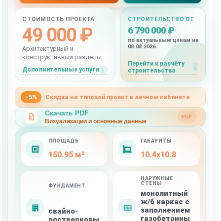
СТОИМОСТЬ ПРОЕКТА
СТРОИТЕЛЬСТВО ОТ
49 000 ₽
6 790 000 ₽
по актуальным ценам на
08.08.2026
Архитектурный и
конструктивный разделы
Перейти к расчёту
Дополнительные услуги
строительства
-5%
Скидка на типовой проект в личном кабинете
Скачать PDF
PDF
Визуализации и основные данные
ПЛОЩАДЬ
ГАБАРИТЫ
150.95 м²
10.4x10.8
НАРУЖНЫЕ
СТЕНЫ
ФУНДАМЕНТ
монолитный
ж/б каркас с
заполнением
свайно-
газобетонны
ростверковы