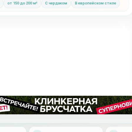
от 150 до 200 м²
С чердаком
В европейском стиле