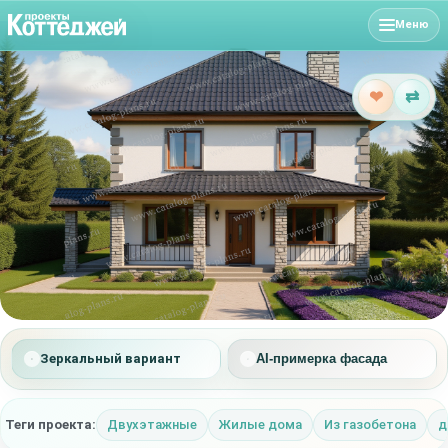
Меню
❤
⇄
Зеркальный вариант
AI-примерка фасада
Теги проекта:
Двухэтажные
Жилые дома
Из газобетона
д