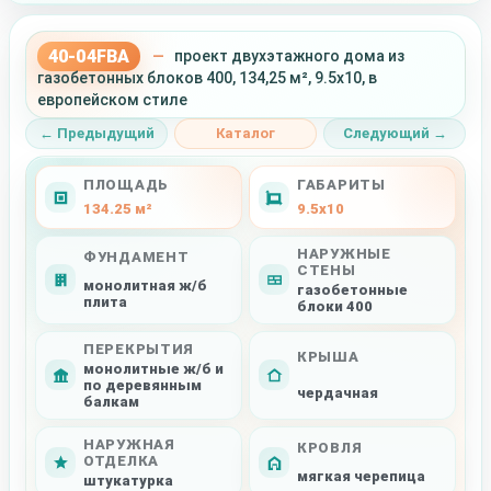
40-04FBA
—
проект двухэтажного дома из
газобетонных блоков 400, 134,25 м², 9.5x10, в
европейском стиле
← Предыдущий
Каталог
Следующий →
ПЛОЩАДЬ
ГАБАРИТЫ
134.25 м²
9.5x10
НАРУЖНЫЕ
ФУНДАМЕНТ
СТЕНЫ
монолитная ж/б
газобетонные
плита
блоки 400
ПЕРЕКРЫТИЯ
КРЫША
монолитные ж/б и
по деревянным
чердачная
балкам
НАРУЖНАЯ
КРОВЛЯ
ОТДЕЛКА
мягкая черепица
штукатурка