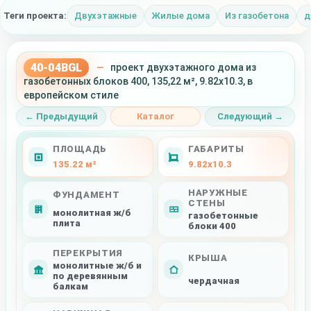
Теги проекта:
Двухэтажные
Жилые дома
Из газобетона
д
40-04BGL
—
проект двухэтажного дома из
газобетонных блоков 400, 135,22 м², 9.82x10.3, в
европейском стиле
← Предыдущий
Каталог
Следующий →
ПЛОЩАДЬ
ГАБАРИТЫ
135.22 м²
9.82x10.3
НАРУЖНЫЕ
ФУНДАМЕНТ
СТЕНЫ
монолитная ж/б
газобетонные
плита
блоки 400
ПЕРЕКРЫТИЯ
КРЫША
монолитные ж/б и
по деревянным
чердачная
балкам