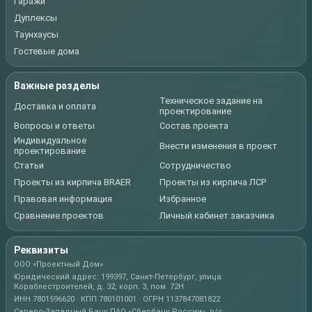
Гаражи
Дуплексы
Таунхаусы
Гостевые дома
Важные разделы
Техническое задание на
Доставка и оплата
проектирование
Вопросы и ответы
Состав проекта
Индивидуальное
Внести изменения в проект
проектирование
Статьи
Сотрудничество
Проекты из кирпича BRAER
Проекты из кирпича ЛСР
Правовая информация
Избранное
Сравнение проектов
Личный кабинет заказчика
Реквизиты
ООО «Проектный Дом»
Юридический адрес: 199397, Санкт-Петербург, улица
Кораблестроителей, д. 32, корп. 3, пом. 72Н
ИНН 7801596620 · КПП 780101001 · ОГРН 1137847081822
Северо-Западный Банк ПАО «Сбербанк России», р/с