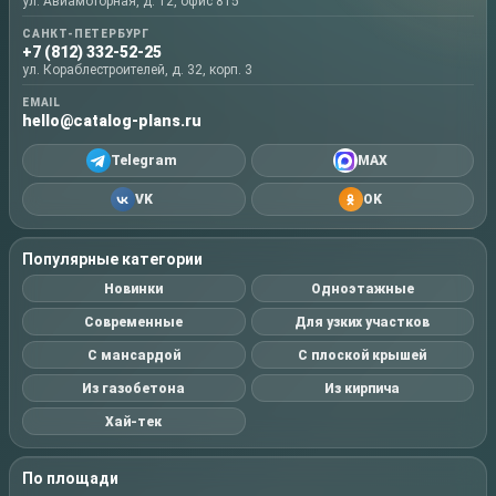
ул. Авиамоторная, д. 12, офис 815
САНКТ-ПЕТЕРБУРГ
+7 (812) 332-52-25
ул. Кораблестроителей, д. 32, корп. 3
EMAIL
hello@catalog-plans.ru
Telegram
MAX
VK
OK
Популярные категории
Новинки
Одноэтажные
Современные
Для узких участков
С мансардой
С плоской крышей
Из газобетона
Из кирпича
Хай-тек
По площади